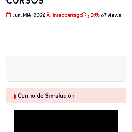
CURSOS
Jun, Mié, 2026
inteccartago
0
67 views
Centro de Simulación
R
e
p
r