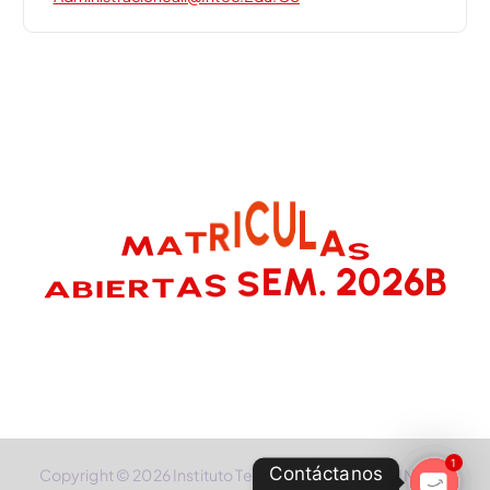
R
T
I
A
M
C
S
I
E
U
A
L
B
R
A
2
6
B
0
2
T
.
M
E
S
S
A
1
Contáctanos
Copyright © 2026 Instituto Tecnico Colombiano - INTEC |