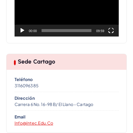
o
d
u
c
t
00:00
09:59
o
r
d
e
Sede Cartago
v
í
d
Teléfono
e
3116096385
o
Dirección
Carrera 6 No. 16-98 B/ El Llano - Cartago
Email
Info@intec.edu.co