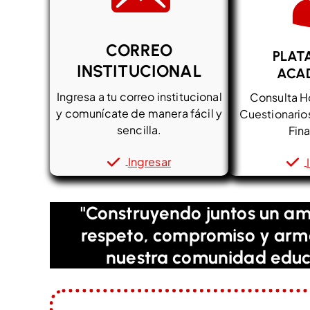
í
d
e
CORREO
PLAT
o
INSTITUCIONAL
ACA
Ingresa a tu correo institucional
Consulta Ho
y comunícate de manera fácil y
Cuestionarios
sencilla.
Fina
Ingresar
"Construyendo juntos un a
respeto, compromiso y arm
nuestra comunidad educ