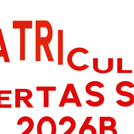
I
R
C
T
U
A
R
E
T
A
S
2
0
6
2
B