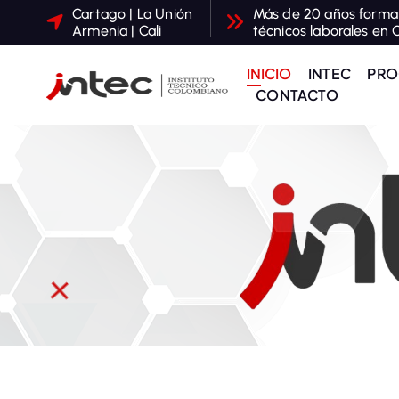
S
Cartago | La Unión
Más de 20 años form
a
Armenia | Cali
técnicos laborales en 
l
t
INICIO
INTEC
PRO
a
CONTACTO
r
a
l
c
o
n
t
e
n
i
d
o