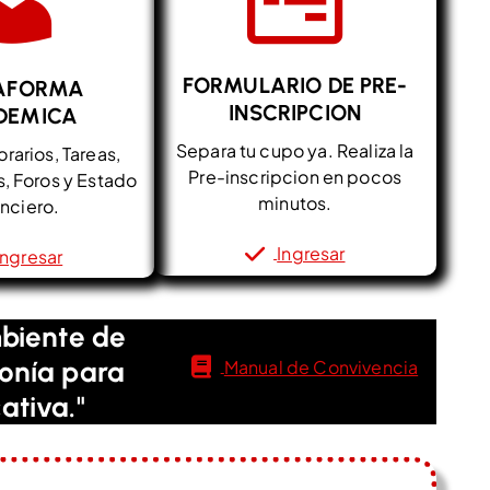
FORMULARIO DE PRE-
AFORMA
INSCRIPCION
DEMICA
Separa tu cupo ya. Realiza la
rarios, Tareas,
Pre-inscripcion en pocos
, Foros y Estado
minutos.
nciero.
Ingresar
Ingresar
mbiente de
onía para
Manual de Convivencia
ativa."