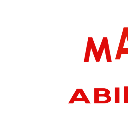
M
I
B
A