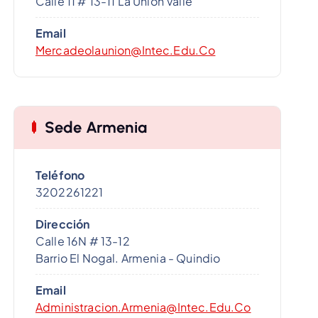
Calle 11 # 13-11 La Union Valle
Mecánica Automotriz
Email
cnico en Mecánica Automotriz
del INTEC, está en capaci
Mercadeolaunion@intec.edu.co
de realizar mantenimiento preventivo, predictivo...
Sede Armenia
Teléfono
3202261221
Dirección
Calle 16N # 13-12
Barrio El Nogal. Armenia - Quindio
Email
Administracion.armenia@intec.edu.co