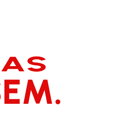
L
A
S
.
S
M
E