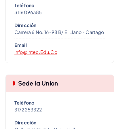
v
Teléfono
í
3116096385
d
e
Dirección
o
Carrera 6 No. 16-98 B/ El Llano - Cartago
Email
Info@intec.edu.co
Sede la Union
Teléfono
3172253322
Dirección